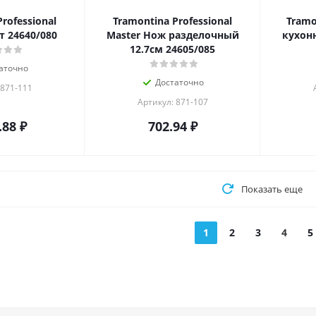
rofessional
Tramontina Professional
Tramo
т 24640/080
Master Нож разделочный
кухон
12.7см 24605/085
аточно
Достаточно
 871-111
Артикул: 871-107
.88
₽
702.94
₽
Показать еще
1
2
3
4
5