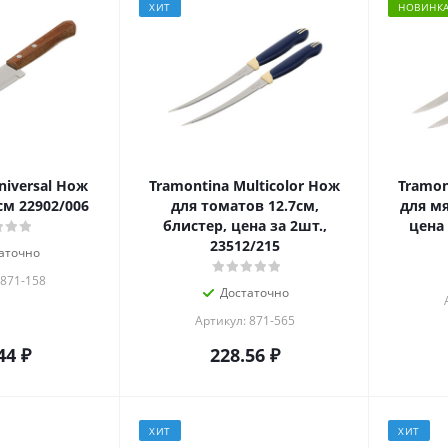
ХИТ
НОВИНК
niversal Нож
Tramontina Multicolor Нож
Tramon
м 22902/006
для томатов 12.7см,
для мя
блистер, цена за 2шт.,
цена 
23512/215
аточно
 871-158
Достаточно
Артикул: 871-565
44
₽
228.56
₽
ХИТ
ХИТ