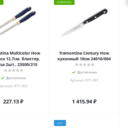
А
НОВИНКА
tina Multicolor Нож
Tramontina Century Нож
са 12.7см, блистер,
кухонный 10см 24010/004
за 2шт., 23500/215
Достаточно
Достаточно
Артикул: 871-001
Артикул: 871-563
227.13
₽
1 415.94
₽
ХИТ