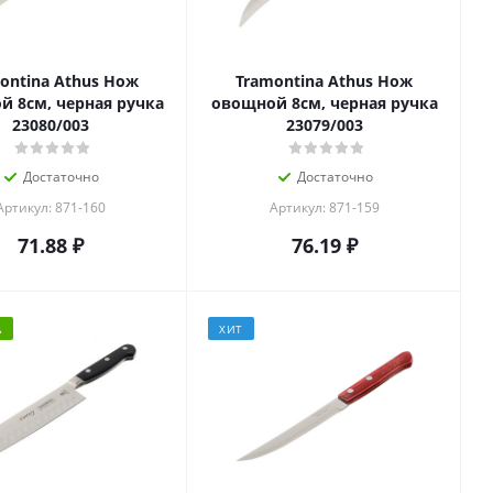
ontina Athus Нож
Tramontina Athus Нож
й 8см, черная ручка
овощной 8см, черная ручка
23080/003
23079/003
Достаточно
Достаточно
Артикул: 871-160
Артикул: 871-159
71.88
₽
76.19
₽
А
ХИТ