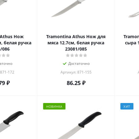
 Athus Нож
Tramontina Athus Нож для
Tramon
, белая ручка
мяса 12.7см, белая ручка
сыра 
/086
23081/085
аточно
Достаточно
 871-172
Артикул: 871-155
79
₽
86.25
₽
НОВИНКА
ХИТ