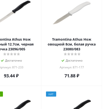
ontina Athus Нож
Tramontina Athus Нож
ный 12.7см, черная
овощной 8см, белая ручка
учка 23096/005
23080/083
Достаточно
Достаточно
Артикул: 871-233
Артикул: 871-177
93.44
₽
71.88
₽
А
ХИТ