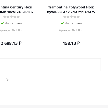
ntina Century Нож
Tramontina Polywood Нож
ный 18см 24020/007
кухонный 12.7см 21137/475
Достаточно
Достаточно
Артикул: 871-086
Артикул: 871-085
2 688.13
₽
158.13
₽