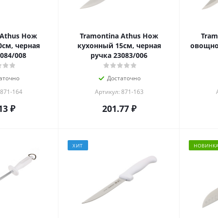
 Athus Нож
Tramontina Athus Нож
Tram
см, черная
кухонный 15см, черная
овощно
084/008
ручка 23083/006
аточно
Достаточно
 871-164
Артикул: 871-163
13
₽
201.77
₽
ХИТ
НОВИНК