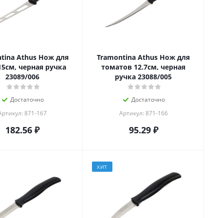
tina Athus Нож для
Tramontina Athus Нож для
15см, черная ручка
томатов 12.7см, черная
23089/006
ручка 23088/005
Достаточно
Достаточно
Артикул: 871-167
Артикул: 871-166
182.56
₽
95.29
₽
ХИТ