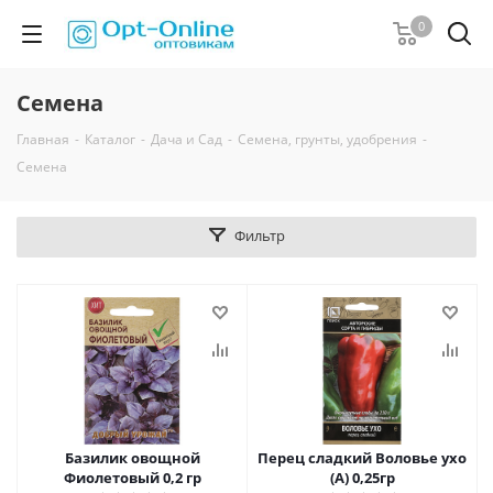
0
Семена
Главная
-
Каталог
-
Дача и Сад
-
Семена, грунты, удобрения
-
Семена
Фильтр
Базилик овощной
Перец сладкий Воловье ухо
Фиолетовый 0,2 гр
(А) 0,25гр