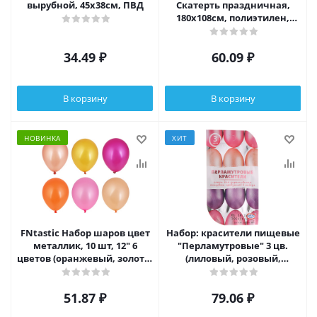
вырубной, 45x38см, ПВД
Скатерть праздничная,
180х108см, полиэтилен,
30мкм, 2 вида, 530150/158
34.49
₽
60.09
₽
В корзину
В корзину
НОВИНКА
ХИТ
FNtastic Набор шаров цвет
Набор: красители пищевые
металлик, 10 шт, 12" 6
"Перламутровые" 3 цв.
цветов (оранжевый, золото,
(лиловый, розовый,
розовый, винный)
персиковый), перчатки п/э
1 пара
51.87
₽
79.06
₽