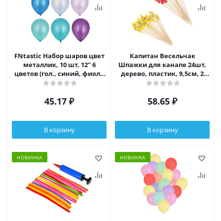
FNtastic Набор шаров цвет
Капитан Весельчак
металлик, 10 шт, 12" 6
Шпажки для канапе 24шт,
цветов (гол., синий, фиол.,
дерево, пластик, 9,5см, 2
сирен.,тиффани,морской)
цвета, арт 1
45.17
₽
58.65
₽
В корзину
В корзину
НОВИНКА
НОВИНКА