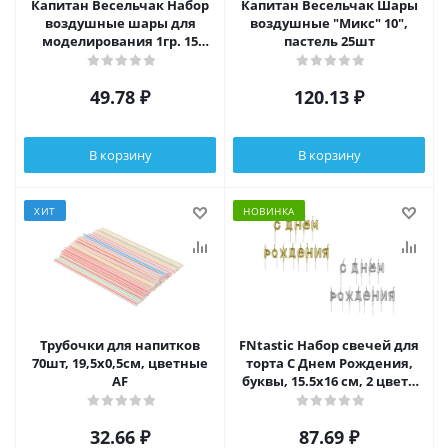
Капитан Весельчак Набор
Капитан Весельчак Шары
воздушные шары для
воздушные "Микс" 10",
моделирования 1гр. 15
пастель 25шт
штук + насос, пластик
49.78
₽
120.13
₽
В корзину
В корзину
ХИТ
НОВИНКА
Трубочки для напитков
FNtastic Набор свечей для
70шт, 19,5x0,5см, цветные
торта С Днем Рождения,
AF
буквы, 15.5х16 см, 2 цвета
(золото, серебро)
32.66
₽
87.69
₽