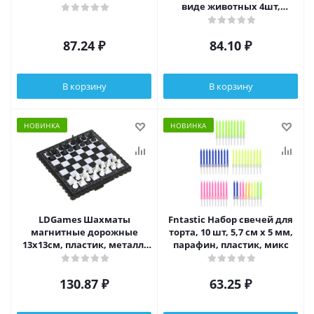
виде животных 4шт,
пластик, 27см, микс
дизайнов
87.24
₽
84.10
₽
В корзину
В корзину
НОВИНКА
НОВИНКА
LDGames Шахматы
Fntastic Набор свечей для
магнитные дорожные
торта, 10 шт, 5,7 см х 5 мм,
13х13см, пластик, металл,
парафин, пластик, микс
A001
130.87
₽
63.25
₽