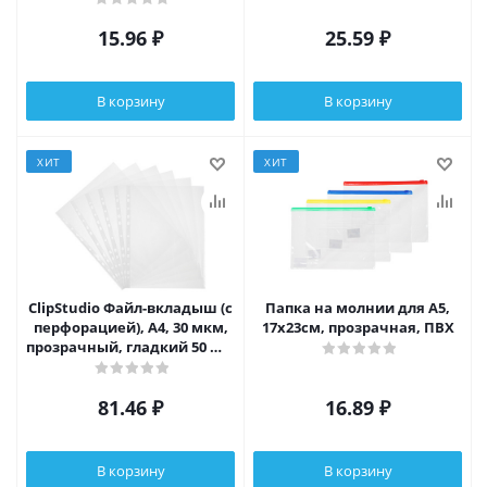
15.96
₽
25.59
₽
В корзину
В корзину
ХИТ
ХИТ
ClipStudio Файл-вкладыш (с
Папка на молнии для А5,
перфорацией), А4, 30 мкм,
17x23см, прозрачная, ПВХ
прозрачный, гладкий 50 шт.
в упаковке
81.46
₽
16.89
₽
В корзину
В корзину