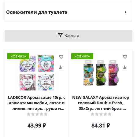
Освежители для туалета
Фильтр
НОВИНКА
НОВИНКА
LADECOR Аромасаше 10гр, с
NEW GALAXY Ароматизатор
ароматами любви, лотос и
гелевый Double fresh,
лилия, янтарь, груша и
35х2гр., летний бриз,
фрезия,париж
лаванда, мистический сад
43.99
₽
84.81
₽