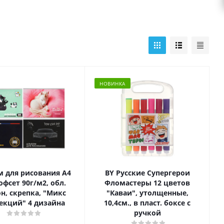
НОВИНКА
 для рисования A4
BY Русские Супергерои
 офсет 90г/м2, обл.
Фломастеры 12 цветов
н, скрепка, "Микс
"Каваи", утолщенные,
екций" 4 дизайна
10,4см., в пласт. боксе с
ручкой