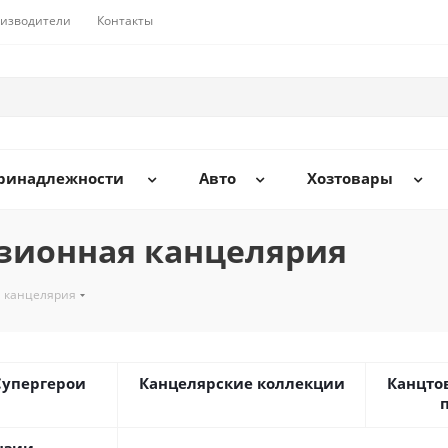
изводители
Контакты
принадлежности
Авто
Хозтовары
зионная канцелярия
 канцелярия
Супергерои
Канцелярские коллекции
Канцто