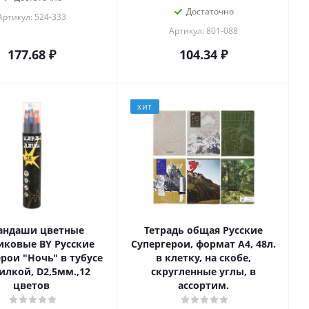
Достаточно
Артикул: 524-333
Артикул: 801-088
177.68
₽
104.34
₽
ХИТ
андаши цветные
Тетрадь общая Русские
иковые BY Русские
Супергерои, формат А4, 48л.
рои "Ночь" в тубусе
в клетку, на скобе,
илкой, D2,5мм.,12
скругленные углы, в
цветов
ассортим.