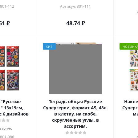
 801-112
Артикул: 801-111
61
₽
48.74
₽
ХИТ
НОВИНК
"Русские
Тетрадь общая Русские
Накле
" 13х19см,
Супергерои, формат А5, 48л.
Суперг
с 6 дизайнов
в клетку, на скобе,
ми
скругленные углы, в
ассортим.
аточно
 801-086