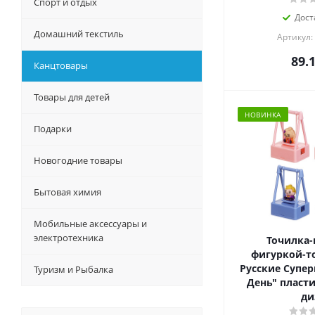
Спорт и отдых
Дост
Домашний текстиль
Артикул:
89.
Канцтовары
Товары для детей
НОВИНКА
Подарки
Новогодние товары
Бытовая химия
Мобильные аксессуары и
электротехника
Точилка-
фигуркой-т
Русские Супер
Туризм и Рыбалка
День" пласти
ди