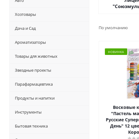
Лице
Авто
"Союзмул
Хозтовары
По умолчанию
Дача и Сад
Ароматизаторы
НОВИНКА
Товары для животных
Звездные проекты
Парафармацевтика
Продукты и напитки
Восковые 
Инструменты
"Пастель ма
Русские Супер
День" 12 цве
Бытовая техника
Коро