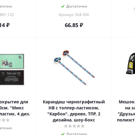
аточно
Достаточно
 801-122
Артикул: 524-350
14
₽
66.85
₽
окрытие для
Карандаш чернографитный
Мешок 
0см. "Микс
HB с топпер-ластиком,
на з
астик, 4 диз.
"Карбон", дерево, ТПР, 2
"Друзь
дизайна, шоу-бокс
полиэст
аточно
Достаточно