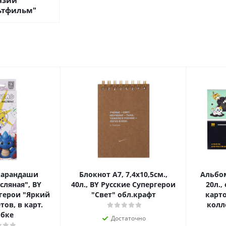
нзии
ьтфильм"
карандаши
Блокнот А7, 7,4х10,5см.,
Альбом
сляная", BY
40л., BY Русские Супергерои
20л.,
герои "Яркий
"Свет" обл.крафт
карто
тов, в карт.
колл
бке
Достаточно