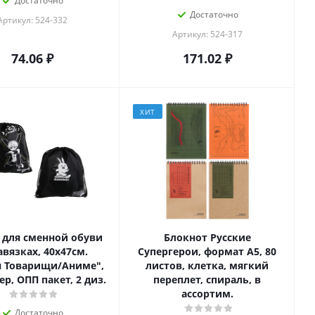
Достаточно
Достаточно
Артикул: 524-332
Артикул: 524-317
74.06
₽
171.02
₽
ХИТ
для сменной обуви
Блокнот Русские
авязках, 40х47см.
Супергерои, формат А5, 80
я Товарищи/Аниме",
листов, клетка, мягкий
ер, ОПП пакет, 2 диз.
переплет, спираль, в
ассортим.
Достаточно