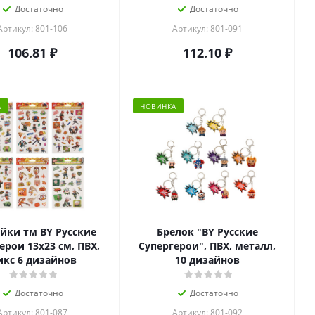
Достаточно
Достаточно
Артикул: 801-106
Артикул: 801-091
106.81
₽
112.10
₽
А
НОВИНКА
йки тм BY Русские
Брелок "BY Русские
ерои 13х23 см, ПВХ,
Супергерои", ПВХ, металл,
кс 6 дизайнов
10 дизайнов
Достаточно
Достаточно
Артикул: 801-087
Артикул: 801-092