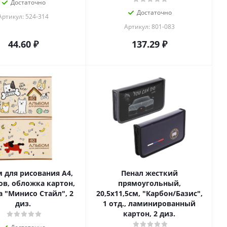
Достаточно
Достаточно
Артикул: 524-314
Артикул: 801-083
44.60
₽
137.29
₽
 для рисования А4,
Пенал жесткий
ов, обложка картон,
прямоугольный,
а "Минисо Стайл", 2
20,5х11,5см, "Карбон/Базис",
диз.
1 отд., ламинированный
картон, 2 диз.