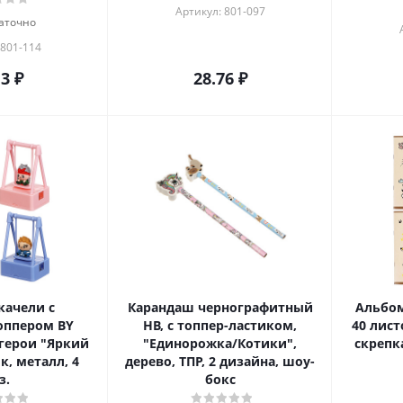
Артикул: 801-097
аточно
 801-114
13
₽
28.76
₽
качели с
Карандаш чернографитный
Альбом
оппером BY
HB, с топпер-ластиком,
40 лист
герои "Яркий
"Единорожка/Котики",
скрепк
к, металл, 4
дерево, ТПР, 2 дизайна, шоу-
з.
бокс