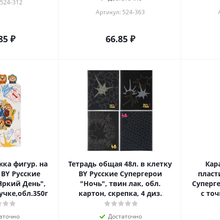
 524-312
Артикул: 524-363
85
₽
66.85
₽
ка фигур. на
Тетрадь общая 48л. в клетку
Кар
 BY Русские
BY Русские Супергерои
пласт
Яркий День",
"Ночь", твин лак, обл.
Суперге
учке,обл.350г
картон, скрепка, 4 диз.
с точ
аточно
Достаточно