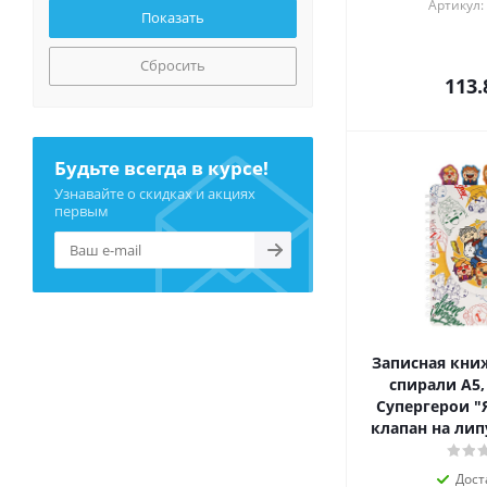
Артикул:
Сбросить
113.
Будьте всегда в курсе!
Узнавайте о скидках и акциях
первым
Записная книж
спирали А5,
Супергерои "
клапан на лип
Дост