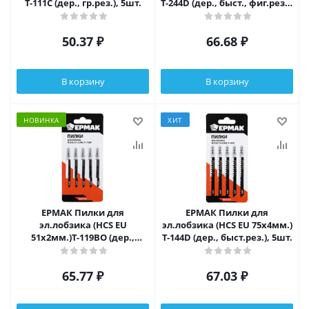
T-111C (дер., гр.рез.), 5шт.
T-244D (дер., быст., фиг.рез.),
5шт.
50.37
₽
66.68
₽
В корзину
В корзину
НОВИНКА
ХИТ
ЕРМАК Пилки для
ЕРМАК Пилки для
эл.лобзика (HCS EU
эл.лобзика (HCS EU 75х4мм.)
51х2мм.)T-119ВО (дер.,
T-144D (дер., быст.рез.), 5шт.
фиг.рез.), 5шт.
65.77
₽
67.03
₽