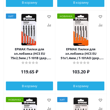
В корзину
В корзину
ХИТ
НОВИНКА
ЕРМАК Пилки для
ЕРМАК Пилки для
эл.лобзика (HCS EU
эл.лобзика (HCS EU
75х2,5мм.) T-101В (дер.,
51х1,4мм.) T-101АО (дер.,
ламин.,точн.рез.), 5шт.
ламинат.,фиг.рез.), 5шт.
119.65
₽
103.20
₽
В корзину
В корзину
НОВИНКА
ХИТ