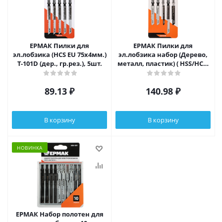
ЕРМАК Пилки для
ЕРМАК Пилки для
эл.лобзика (HCS EU 75х4мм.)
эл.лобзика набор (Дерево,
T-101D (дер., гр.рез.), 5шт.
металл, пластик) ( HSS/HCS)
5шт (T-SET)
89.13
₽
140.98
₽
В корзину
В корзину
НОВИНКА
ЕРМАК Набор полотен для