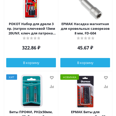
РОКОТ Набор для дрели 3
ЕРМАК Насадка магнитная
пр. (патрон ключевой 13мм
для кровельных саморезов
20UNF, ключ для патрона,
8 мм, FD-G04
переходник SDSplus - 20 U
322.86
₽
45.67
₽
В корзину
В корзину
ХИТ
НОВИНКА
Биты ПРОФИ, PH2х50мм,
ЕРМАК Биты для