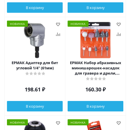
В корзину
В корзину
НОВИНКА
НОВИНКА
ЕРМАК Адаптер для бит
ЕРМАК Набор абразивных
угловой 1/4" (61мм)
минишарошек-насадок
для гравера и дрели,
хвостовик d 3мм/6мм, 10
предм.
198.61
₽
160.30
₽
В корзину
В корзину
НОВИНКА
НОВИНКА