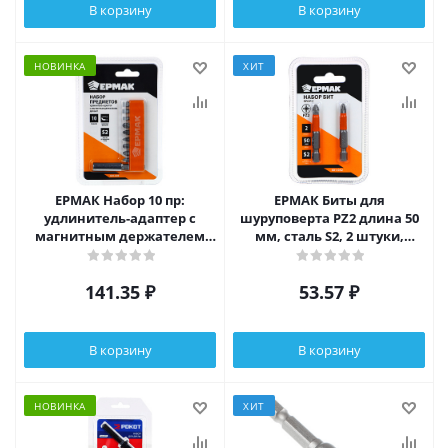
В корзину
В корзину
НОВИНКА
ХИТ
ЕРМАК Набор 10 пр:
ЕРМАК Биты для
удлинитель-адаптер с
шуруповерта PZ2 длина 50
магнитным держателем
мм, сталь S2, 2 штуки,
для бит; 9 бит длиной 25мм
ПРОФИ СЕРИЯ
141.35
₽
53.57
₽
В корзину
В корзину
НОВИНКА
ХИТ