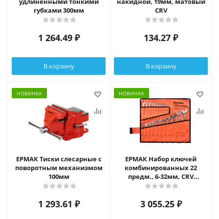
удлиненными тонкими
накидной, 19мм, матовый
губками 300мм
CRV
1 264.49
₽
134.27
₽
В корзину
В корзину
НОВИНКА
НОВИНКА
ЕРМАК Тиски слесарные с
ЕРМАК Набор ключей
поворотным механизмом
комбинированных 22
100мм
предм., 6-32мм, CRV
матовые холодный штамп,
в сумке
1 293.61
₽
3 055.25
₽