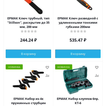
ЕРМАК Ключ трубный, тип
ЕРМАК Ключ разводной с
"Stillson", раскрытие до 35
удлиненными тонкими
мм, 200 мм
губками 200мм
244.24
₽
535.47
₽
В корзину
В корзину
НОВИНКА
НОВИНКА
ЕРМАК Набор из 4х
ЕРМАК Набор клуппов 6пр.
пружинных струбцин
КТ-6