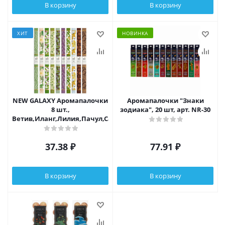
В корзину
В корзину
ХИТ
НОВИНКА
NEW GALAXY Аромапалочки
Аромапалочки "Знаки
8 шт.,
зодиака", 20 шт, арт. NR-30
Ветив,Иланг,Лилия,Пачул,Сандал,Чампа,Чандан,П.санто,Ага
37.38
₽
77.91
₽
В корзину
В корзину