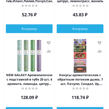
тив,Иланг,Лилия,Пачул,Сандал,Чампа,Чандан,П.санто,Агар,
цитрус, лемонграсс, ваниль
52.76
₽
43.83
₽
В корзину
В корзину
NEW GALAXY Аромапалочки
Конусы ароматические с
с подставкой в тубе 20 шт, 4
обратным потоком дыма, 7
аромата, лаванда, цитрус,
шт, Пачули, Сандал, Уд,
лемонграсс, ваниль
Пало Санто, Супер Хит
128.09
₽
118.74
₽