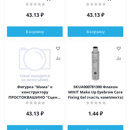
дереве" арт.50507, 8+
дереве" арт.50507, 8+
43.13
₽
43.13
₽
В корзину
В корзину
Фигурка "Мама" к
SKUA000781300 Флакон
конструктору
MIXIT Make Up Eyebrow Care
ПРОСТОКВАШИНО "Сцена"
Fixing Gel (часть комплекта)
арт.50503, 6+
43.13
₽
1.44
₽