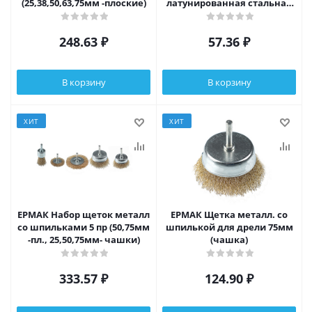
(25,38,50,63,75мм -плоские)
латунированная стальная
проволока 0,3мм, 75мм
248.63
₽
57.36
₽
В корзину
В корзину
ХИТ
ХИТ
ЕРМАК Набор щеток металл
ЕРМАК Щетка металл. со
со шпильками 5 пр (50,75мм
шпилькой для дрели 75мм
-пл., 25,50,75мм- чашки)
(чашка)
333.57
₽
124.90
₽