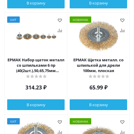
В корзину
В корзину
ХИТ
НОВИНКА
ЕРМАК Набор щеток металл
ЕРМАК Щетка металл. со
со шпильками 6 пр
шпилькой для дрели
(40(2шт.),50,65,75мм
100мм, плоская
-пл.,50мм-чашка)
314.23
₽
65.99
₽
В корзину
В корзину
ХИТ
НОВИНКА