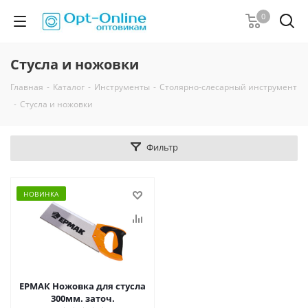
0
Стусла и ножовки
Главная
-
Каталог
-
Инструменты
-
Столярно-слесарный инструмент
-
Стусла и ножовки
Фильтр
НОВИНКА
ЕРМАК Ножовка для стусла
300мм. заточ.