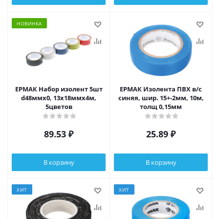
НОВИНКА
ЕРМАК Набор изолент 5шт
ЕРМАК Изолента ПВХ в/с
d48ммх0, 13х18ммх4м,
синяя, шир. 15+-2мм, 10м,
5цветов
толщ 0,15мм
89.53
₽
25.89
₽
В корзину
В корзину
ХИТ
ХИТ