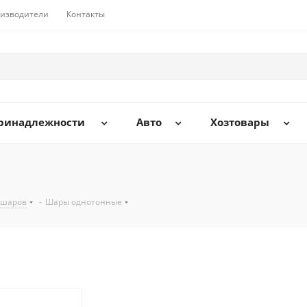
изводители
Контакты
принадлежности
Авто
Хозтовары
 шаров
-
Шары однотонные