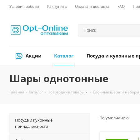
Условия работы
Как купить
Оплата и доставка
FAQ
Про
Акции
Каталог
Посуда и кухонные 
Шары однотонные
Главная
-
Каталог
-
Новогодние товары
-
Елочные шары и наборы
По умолчанию
Посуда и кухонные
принадлежности