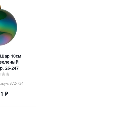
Шар 10см
 зеленый
, 26-247
икул: 372-734
21
₽