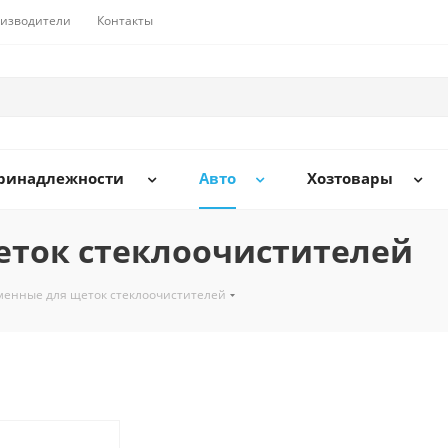
изводители
Контакты
принадлежности
Авто
Хозтовары
еток стеклоочистителей
менные для щеток стеклоочистителей