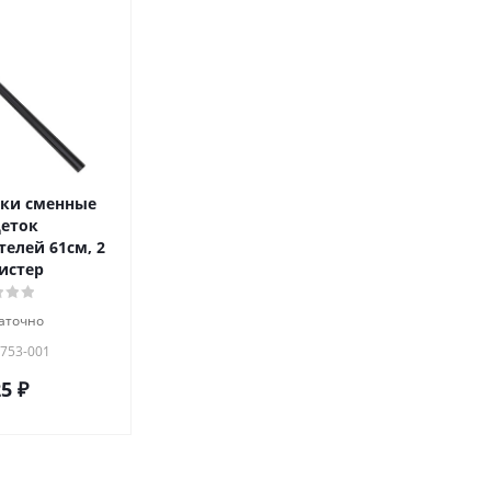
ки сменные
еток
елей 61см, 2
истер
аточно
 753-001
25
₽