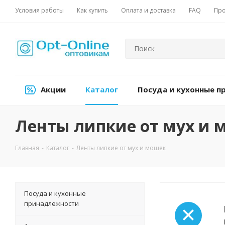
Условия работы
Как купить
Оплата и доставка
FAQ
Про
Акции
Каталог
Посуда и кухонные 
Ленты липкие от мух и 
Главная
-
Каталог
-
Ленты липкие от мух и мошек
Посуда и кухонные
принадлежности