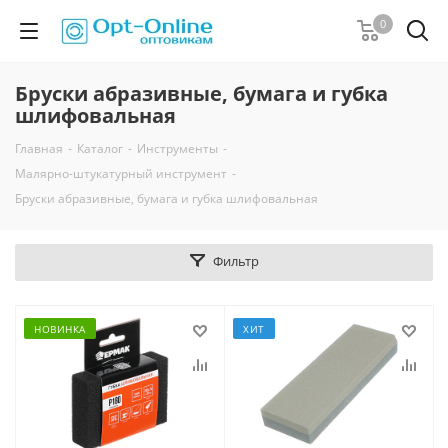
0
Бруски абразивные, бумага и губка
шлифовальная
Главная
-
Каталог
-
Инструменты
-
Малярно-штукатурный инструмент
-
Бруски абразивные, бумага и губка шлифовальная
Фильтр
НОВИНКА
ХИТ