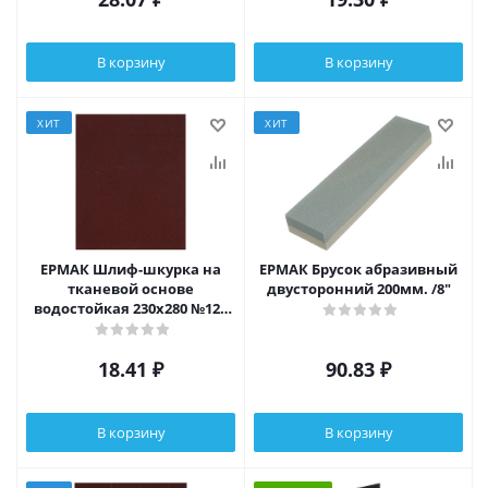
В корзину
В корзину
ХИТ
ХИТ
ЕРМАК Шлиф-шкурка на
ЕРМАК Брусок абразивный
тканевой основе
двусторонний 200мм. /8"
водостойкая 230x280 №120
(цена за 1 лист, в спайке 50
листов)
18.41
₽
90.83
₽
В корзину
В корзину