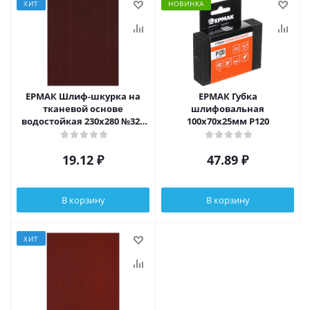
ХИТ
НОВИНКА
ЕРМАК Шлиф-шкурка на
ЕРМАК Губка
тканевой основе
шлифовальная
водостойкая 230x280 №320
100х70х25мм Р120
(цена за 1 лист, в спайке 50
листов)
19.12
₽
47.89
₽
В корзину
В корзину
ХИТ