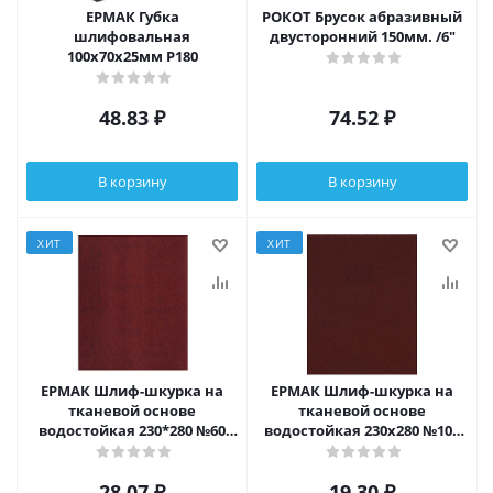
ЕРМАК Губка
РОКОТ Брусок абразивный
шлифовальная
двусторонний 150мм. /6"
100х70х25мм Р180
48.83
₽
74.52
₽
В корзину
В корзину
ХИТ
ХИТ
ЕРМАК Шлиф-шкурка на
ЕРМАК Шлиф-шкурка на
тканевой основе
тканевой основе
водостойкая 230*280 №60
водостойкая 230x280 №100
(цена за 1 лист, в спайке 50
(цена за 1 лист, в спайке 50
листов)
листов)
28.07
₽
19.30
₽