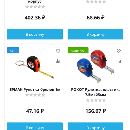
корпус
402.36
₽
68.66
₽
В корзину
В корзину
ХИТ
НОВИНКА
ЕРМАК Рулетка-брелок 1м
РОКОТ Рулетка, пластик,
7,5мх25мм
47.16
₽
156.07
₽
В корзину
В корзину