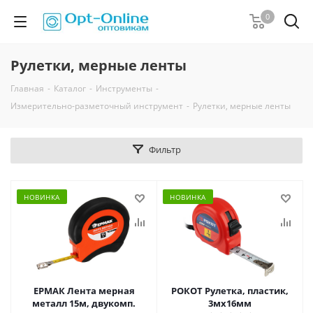
0
Рулетки, мерные ленты
Главная
-
Каталог
-
Инструменты
-
Измерительно-разметочный инструмент
-
Рулетки, мерные ленты
Фильтр
НОВИНКА
НОВИНКА
ЕРМАК Лента мерная
РОКОТ Рулетка, пластик,
металл 15м, двукомп.
3мх16мм