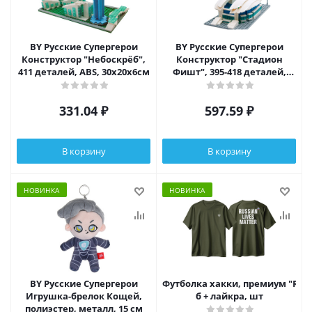
BY Русские Супергерои
BY Русские Супергерои
Конструктор "Небоскрёб",
Конструктор "Стадион
411 деталей, ABS, 30х20х6см
Фишт", 395-418 деталей,
ABS, 30х20х6см
331.04
₽
597.59
₽
В корзину
В корзину
НОВИНКА
НОВИНКА
BY Русские Супергерои
Футболка хакки, премиум "RUSS
Игрушка-брелок Кощей,
б + лайкра, шт
полиэстер, металл, 15 см