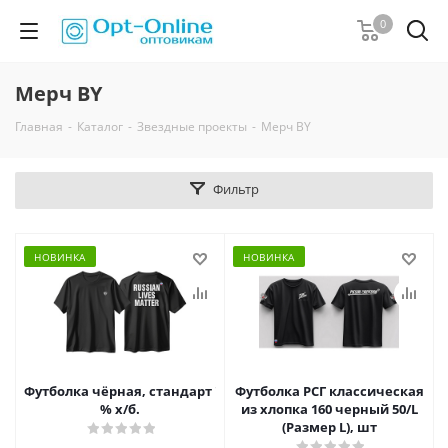
0
Мерч BY
Главная
-
Каталог
-
Звездные проекты
-
Мерч BY
Фильтр
НОВИНКА
НОВИНКА
Футболка чёрная, стандарт "RUSSIAN LIVES MATTER", размер 2X
Футболка РСГ классическая
% х/б.
из хлопка 160 черный 50/L
(Размер L), шт