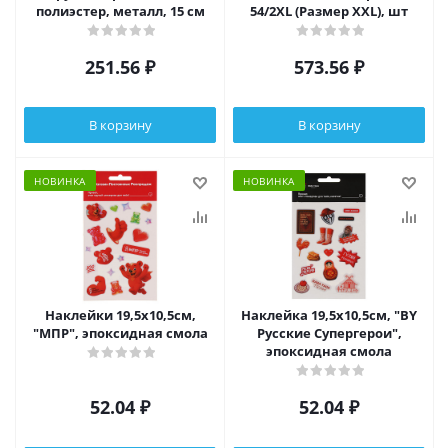
полиэстер, металл, 15 см
54/2XL (Размер XXL), шт
251.56
₽
573.56
₽
В корзину
В корзину
НОВИНКА
НОВИНКА
Наклейки 19,5х10,5см,
Наклейка 19,5х10,5см, "BY
"МПР", эпоксидная смола
Русские Супергерои",
эпоксидная смола
52.04
₽
52.04
₽