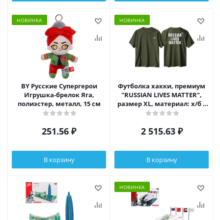
НОВИНКА
НОВИНКА
BY Русские Супергерои
Футболка хакки, премиум
Игрушка-брелок Яга,
"RUSSIAN LIVES MATTER",
полиэстер, металл, 15 см
размер XL, материал: х/б +
лайкра, шт
251.56
₽
2 515.63
₽
В корзину
В корзину
НОВИНКА