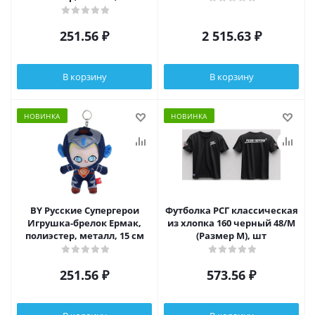
251.56
₽
2 515.63
₽
В корзину
В корзину
НОВИНКА
НОВИНКА
BY Русские Супергерои
Футболка РСГ классическая
Игрушка-брелок Ермак,
из хлопка 160 черный 48/M
полиэстер, металл, 15 см
(Размер M), шт
251.56
₽
573.56
₽