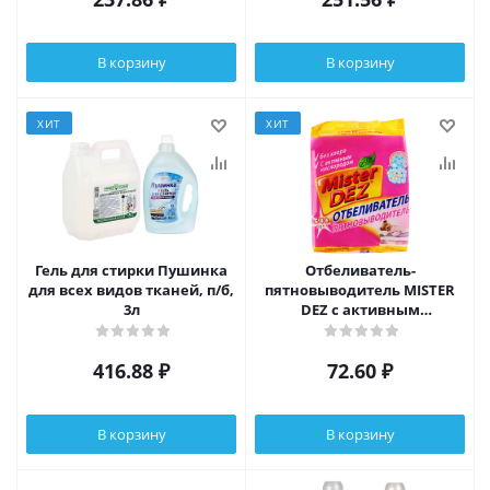
В корзину
В корзину
ХИТ
ХИТ
Гель для стирки Пушинка
Отбеливатель-
для всех видов тканей, п/б,
пятновыводитель MISTER
3л
DEZ с активным
кислородом, пакет, 300г
416.88
₽
72.60
₽
В корзину
В корзину