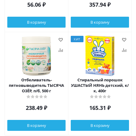
56.06
₽
357.94
₽
В корзину
В корзину
ХИТ
Отбеливатель-
Стиральный порошок
пятновыводитель ТЫСЯЧА
УШАСТЫЙ НЯНЬ детский, к/
ОЗЁР, п/б, 500 г
к, 400г
238.49
₽
165.31
₽
В корзину
В корзину