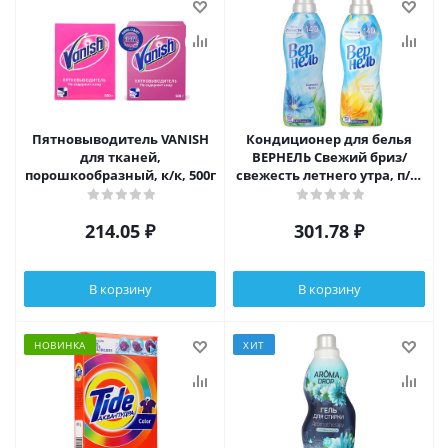
Пятновыводитель VANISH
Кондиционер для белья
для тканей,
ВЕРНЕЛЬ Свежий бриз/
порошкообразный, к/к, 500г
свежесть летнего утра, п/б,
0, 91л
214.05
₽
301.78
₽
В корзину
В корзину
НОВИНКА
ХИТ