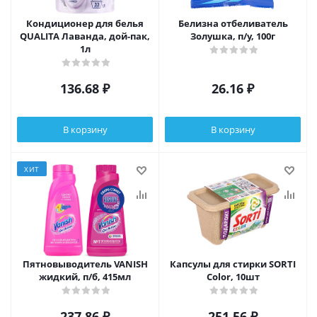
Кондиционер для белья
Белизна отбеливатель
QUALITA Лаванда, дой-пак,
Золушка, п/у, 100г
1л
136.68
₽
26.16
₽
В корзину
В корзину
ХИТ
Пятновыводитель VANISH
Капсулы для стирки SORTI
жидкий, п/б, 415мл
Color, 10шт
237.86
₽
251.56
₽