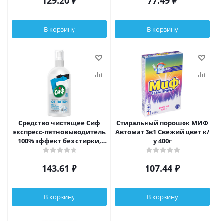
129.20
₽
77.49
₽
В корзину
В корзину
Средство чистящее Сиф
Стиральный порошок МИФ
экспресс-пятновыводитель
Автомат 3в1 Свежий цвет к/
100% эффект без стирки,
у 400г
100мл
143.61
₽
107.44
₽
В корзину
В корзину