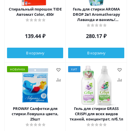
Стиральный порошок TIDE
Гель для стирки AROMA
Автомат Color, 450г
DROP 2в1 Aromatherapy
Лаванда и ваниль/
Свежесть лотоса, п/б, 1000г
139.44
₽
280.17
₽
В корзину
В корзину
НОВИНКА
ХИТ
PROWAY Салфетки для
Гель для стирки GRASS
стирки Ловушка цвета,
CRISPI для всех видов
25шт
тканей, концентрат, п/б,1л