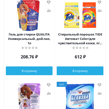
Гель для стирки QUALITA
Стиральный порошок TIDE
Универсальный, дой-пак,
Автомат Color/для
1л
чувствительной кожи, п/э,
2,4кг
208.76
₽
612
₽
В корзину
В корзину
ХИТ