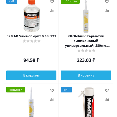
ХИТ
НОВИНКА
ЕРМАК Уайт-спирит 0,4л ПЭТ
KRONbuild Герметик
силиконовый
универсальный, 280мл,
белый
94.58
₽
223.03
₽
В корзину
В корзину
НОВИНКА
ХИТ