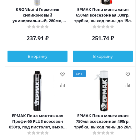
KRONbuild Герметик
ЕРМАК Пена монтажная
силиконовый
650мл всесезонная 330гр,
универсальный, 280мл,
трубка, выход пены до 15л.
прозрачный
237.91
₽
251.74
₽
В корзину
В корзину
ХИТ
ЕРМАК Пена монтажная
ЕРМАК Пена монтажная
Профи 65 PLUS всесезон
750мл всесезонная 490гр,
850гр, под пистолет, выход
трубка, выход пены до 20л.
пены до 50л.