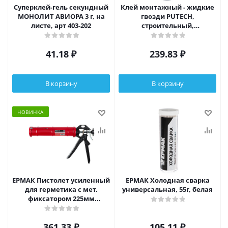
Cуперклей-гель секундный
Клей монтажный - жидкие
МОНОЛИТ АВИОРА 3 г, на
гвозди PUTECH,
листе, арт 403-202
строительный,
универсальный, 300мл,
41.18
₽
239.83
₽
В корзину
В корзину
НОВИНКА
ЕРМАК Пистолет усиленный
ЕРМАК Холодная сварка
для герметика с мет.
универсальная, 55г, белая
фиксатором 225мм
полукорпусный
361.33
₽
105.11
₽