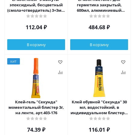
эпоксидный, бесцветный
герметика закрытый,
(смола+отвердитель) 3+3мл,
600мл, алюминиевый
в шприце
корпус
112.04
₽
484.68
₽
В корзину
В корзину
ХИТ
Клей-гель "Секунда"
Клей обувной "Секунда" 30
моментальный блистер 3г,
мл, водостойкий, в
на ленте, арт.403-176
индивидуальном блистере,
шоу-бокс, арт 403-227
74.39
₽
116.01
₽