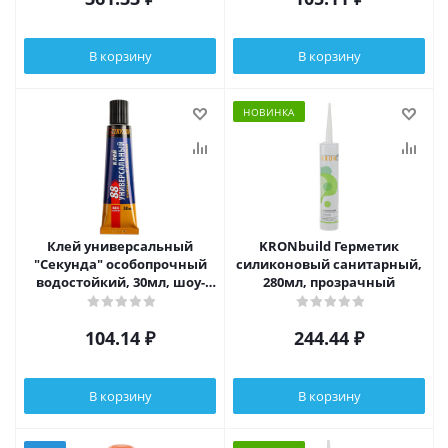
В корзину
В корзину
НОВИНКА
Клей универсальный
KRONbuild Герметик
"Секунда" особопрочный
силиконовый санитарный,
водостойкий, 30мл, шоу-
280мл, прозрачный
бокс, арт 403-210
104.14
₽
244.44
₽
В корзину
В корзину