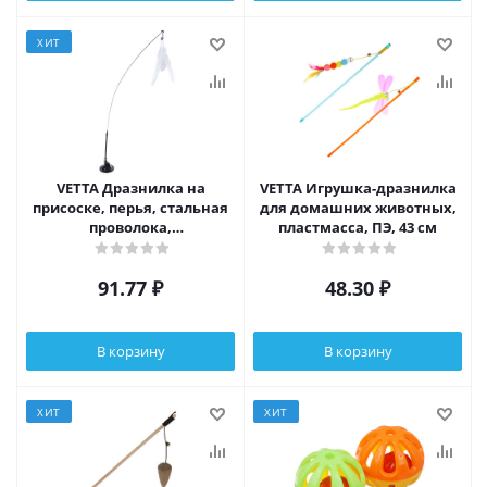
ХИТ
VETTA Дразнилка на
VETTA Игрушка-дразнилка
присоске, перья, стальная
для домашних животных,
проволока,
пластмасса, ПЭ, 43 см
поливинилхлорид, 88 см
91.77
₽
48.30
₽
В корзину
В корзину
ХИТ
ХИТ