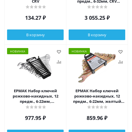
CRV
предм., 6-32мм, CRV
матовые холодный штамп,
в сумке
134.27
₽
3 055.25
₽
В корзину
В корзину
НОВИНКА
НОВИНКА
ЕРМАК Набор ключей
ЕРМАК Набор ключей
рожково-накидных, 12
рожково-накидных, 12
предм., 6-22мм,
предм., 6-22мм, желтый
полированные CRV, пластик
цинк,
холдер
977.95
₽
859.96
₽