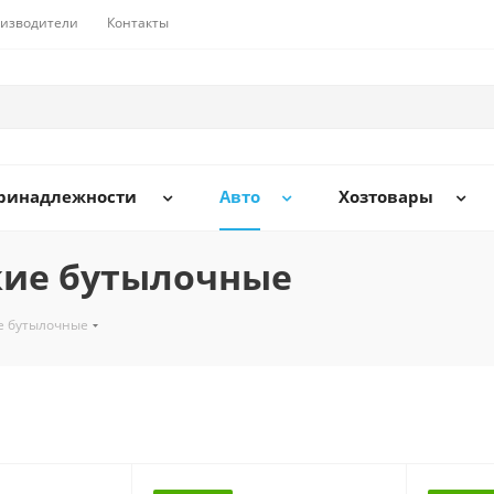
изводители
Контакты
принадлежности
Авто
Хозтовары
кие бутылочные
е бутылочные