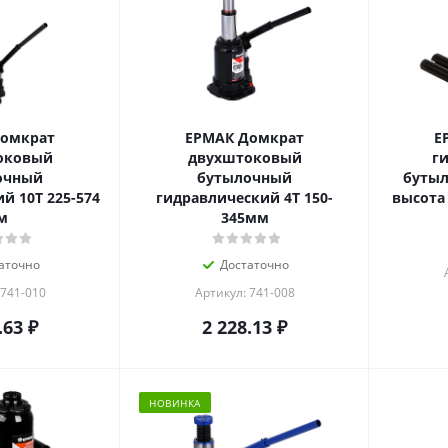
Домкрат
ЕРМАК Домкрат
Е
оковый
двухштоковый
г
очный
бутылочный
бутыл
й 10Т 225-574
гидравлический 4Т 150-
высота
м
345мм
аточно
Достаточно
 741-010
Артикул: 741-008
.63
₽
2 228.13
₽
НОВИНКА