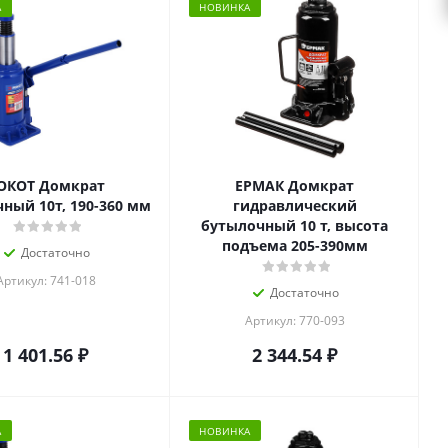
А
НОВИНКА
ОКОТ Домкрат
ЕРМАК Домкрат
ный 10т, 190-360 мм
гидравлический
бутылочный 10 т, высота
подъема 205-390мм
Достаточно
Артикул: 741-018
Достаточно
Артикул: 770-093
1 401.56
₽
2 344.54
₽
А
НОВИНКА