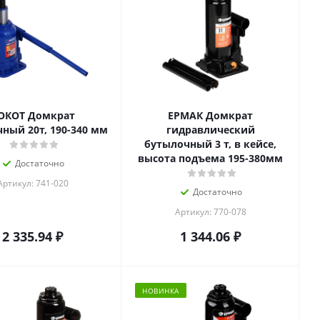
ОКОТ Домкрат
ЕРМАК Домкрат
ный 20т, 190-340 мм
гидравлический
бутылочный 3 т, в кейсе,
высота подъема 195-380мм
Достаточно
Артикул: 741-020
Достаточно
Артикул: 770-078
2 335.94
₽
1 344.06
₽
НОВИНКА