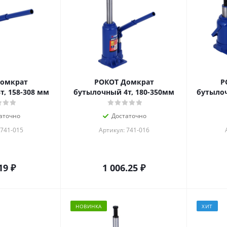
Домкрат
РОКОТ Домкрат
Р
, 158-308 мм
бутылочный 4т, 180-350мм
бутылоч
аточно
Достаточно
 741-015
Артикул: 741-016
19
₽
1 006.25
₽
НОВИНКА
ХИТ