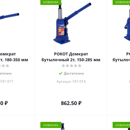
НОВИНКА
НОВИНК
Домкрат
РОКОТ Домкрат
Р
, 180-350 мм
бутылочный 2т, 150-285 мм
бутылоч
аточно
Достаточно
 741-017
Артикул: 741-014
50
₽
862.50
₽
НОВИНКА
НОВИНК