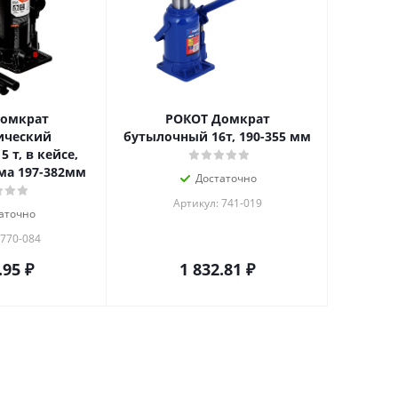
Домкрат
РОКОТ Домкрат
ический
бутылочный 16т, 190-355 мм
 т, в кейсе,
ма 197-382мм
Достаточно
Артикул: 741-019
аточно
 770-084
.95
₽
1 832.81
₽