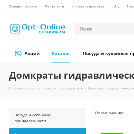
Условия работы
Как купить
Оплата и доставка
FAQ
Про
Акции
Каталог
Посуда и кухонные 
Домкраты гидравличес
Главная
-
Каталог
-
Авто
-
Домкраты
-
Домкраты гидравлически
По умолчанию
Посуда и кухонные
принадлежности