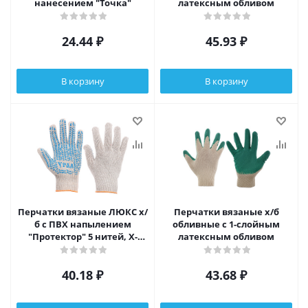
нанесением "Точка"
латексным обливом
24.44
₽
45.93
₽
В корзину
В корзину
Перчатки вязаные ЛЮКС х/
Перчатки вязаные х/б
б с ПВХ напылением
обливные с 1-слойным
"Протектор" 5 нитей, Х-
латексным обливом
нить, 62 гр, белые
40.18
₽
43.68
₽