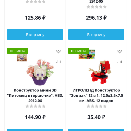
2912-05
125.86
₽
296.13
₽
В корзину
В корзину
НОВИНКА
НОВИНКА
Конструктор мини 3D
ИГРОЛЕНД Конструктор
"Питомец в горшочке", ABS,
"Зодиак" 12 в 1, 12,5х3,5х7,5
2912-06
см, ABS, 12 видов
144.90
₽
35.40
₽