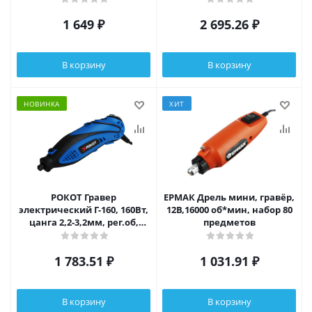
1 649
₽
2 695.26
₽
В корзину
В корзину
НОВИНКА
ХИТ
РОКОТ Гравер
ЕРМАК Дрель мини, гравёр,
электрический Г-160, 160Вт,
12В,16000 об*мин, набор 80
цанга 2,2-3,2мм, рег.об,
предметов
набор акссесуаров 40
предм, кейс
1 783.51
₽
1 031.91
₽
В корзину
В корзину