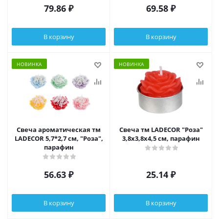
79.86
₽
69.58
₽
В корзину
В корзину
НОВИНКА
НОВИНКА
Свеча ароматическая тм
Свеча тм LADECOR "Роза"
LADECOR 5,7*2,7 см, "Роза",
3,8x3,8x4,5 см, парафин
парафин
56.63
₽
25.14
₽
В корзину
В корзину