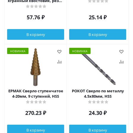
хгранный хвостовик, резец
bk6, стержень 40Cr
57.76
₽
25.14
₽
В корзину
В корзину
НОВИНКА
НОВИНКА
ЕРМАК Сверло ступенчатое
РОКОТ Сверло по металлу
4-20мм, 9 ступеней, HSS
4.5х80мм, HSS
270.23
₽
24.30
₽
В корзину
В корзину