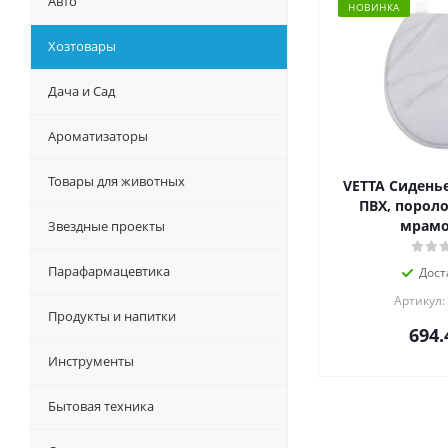
Авто
НОВИНКА
Хозтовары
Дача и Сад
Ароматизаторы
Товары для животных
VETTA Сиденье
ПВХ, пороло
мрамо
Звездные проекты
Парафармацевтика
Дост
Артикул:
Продукты и напитки
694.
Инструменты
Бытовая техника