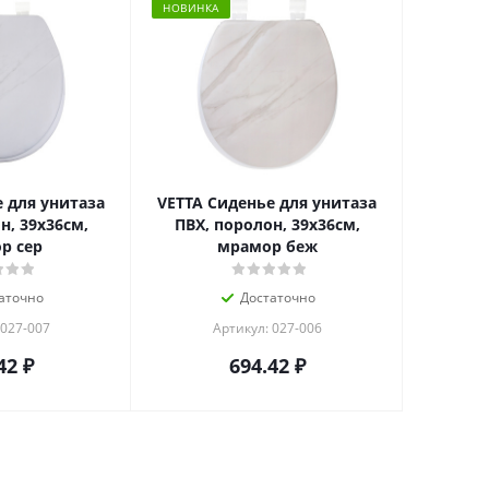
НОВИНКА
 для унитаза
VETTA Сиденье для унитаза
н, 39x36см,
ПВХ, поролон, 39x36см,
р сер
мрамор беж
аточно
Достаточно
 027-007
Артикул: 027-006
42
₽
694.42
₽