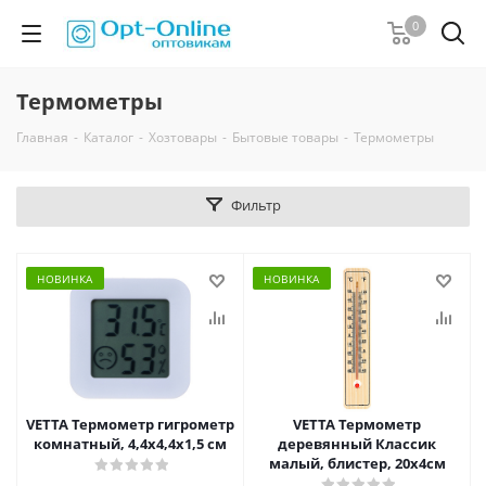
0
Термометры
Главная
-
Каталог
-
Хозтовары
-
Бытовые товары
-
Термометры
Фильтр
НОВИНКА
НОВИНКА
VETTA Термометр гигрометр
VETTA Термометр
комнатный, 4,4x4,4x1,5 см
деревянный Классик
малый, блистер, 20х4см