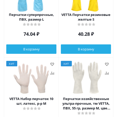
Перчатки суперпрочные,
VETTA Перчатки резиновые
ПВХ, размер L
желтые S
74.04
₽
40.28
₽
В корзину
В корзину
ХИТ
ХИТ
VETTA Набор перчаток 10
Перчатки хозяйственные
шт, латекс, р-р M
ультра-прочные, тм VETTA,
ПВХ, 55 гр, размер M, цвет
белый, поливинилхлорид