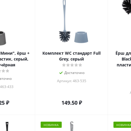
Мини", ёрш +
Комплект WC стандарт Full
Ёрш для
астик, серый,
Grey, серый
Blac
чёрная
пласт
Достаточно
аточно
Артикул: 463-535
 463-433
25
₽
149.50
₽
НОВИНКА
НОВИНК