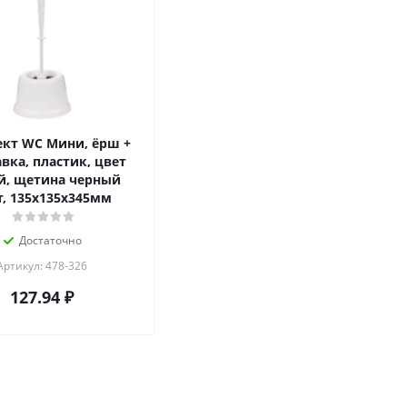
кт WC Мини, ёрш +
вка, пластик, цвет
й, щетина черный
т, 135х135х345мм
Достаточно
Артикул: 478-326
127.94
₽