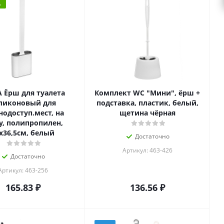
А
A Ёрш для туалета
Комплект WC "Мини", ёрш +
ликоновый для
подставка, пластик, белый,
нодоступ.мест, на
щетина чёрная
у, полипропилен,
х36,5см, белый
Достаточно
Артикул: 463-426
Достаточно
Артикул: 463-256
165.83
₽
136.56
₽