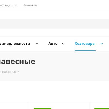
изводители
Контакты
принадлежности
Авто
Хозтовары
навесные
ой навесные