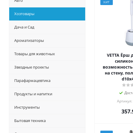
Авто
ХИТ
Хозтовары
Дача и Сад
Ароматизаторы
Товары для животных
VETTA Ёрш д
силикон
возможность
Звездные проекты
на стену, по
d10х
Парафармацевтика
Дост
Продукты и напитки
Артикул:
Инструменты
357.
Бытовая техника