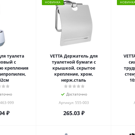
НОВИНКА
НОВИНК
ля туалета
VETTA Держатель для
VETT
овый с
туалетной бумаги с
си
ю крепления
крышкой, скрытое
труд
липропилен,
крепление, хром,
стен
42см
нерж.сталь
10
аточно
Достаточно
 463-999
Артикул: 555-003
94
₽
265.03
₽