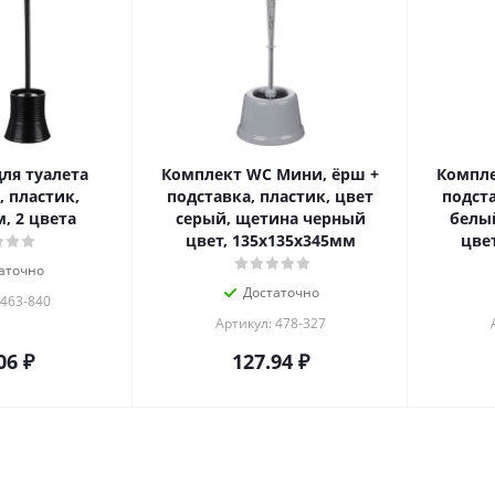
ля туалета
Комплект WC Мини, ёрш +
Компле
 пластик,
подставка, пластик, цвет
подста
м, 2 цвета
серый, щетина черный
белы
цвет, 135х135х345мм
цве
аточно
Достаточно
 463-840
Артикул: 478-327
06
₽
127.94
₽