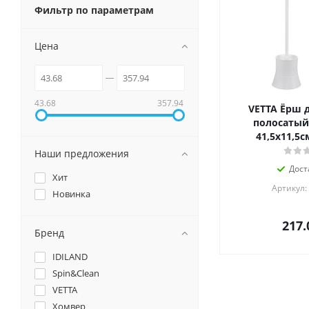
Фильтр по параметрам
Цена
43.68
357.94
VETTA Ёрш д
полосатый,
41,5х11,5с
Наши предложения
Дост
Хит
Артикул:
Новинка
217.
Бренд
IDILAND
Spin&Clean
VETTA
Хомвер