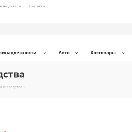
изводители
Контакты
принадлежности
Авто
Хозтовары
дства
ные средства