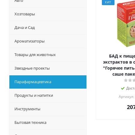
Авто
ХИТ
Хозтовары
Дача и Сад
Ароматизаторы
Товары для животных
БАД к пище
экстрактов в 
"Горячее пить
Звездные проекты
саше паке
Парафармацевтика
Дост
Продукты и напитки
Артикул:
20
Инструменты
Бытовая техника