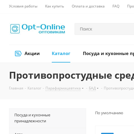
Условия работы
Как купить
Оплата и доставка
FAQ
Про
Акции
Каталог
Посуда и кухонные 
Противопростудные сре
Главная
-
Каталог
-
Парафармацевтика
-
БАД
-
Противопростуд
По умолчанию
Посуда и кухонные
принадлежности