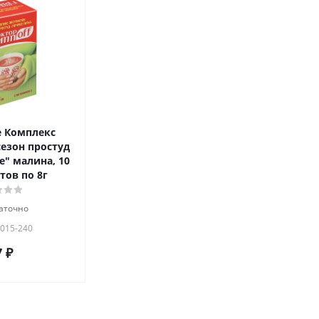
 Комплекс
сезон простуд
е" малина, 10
тов по 8г
аточно
 015-240
7
₽