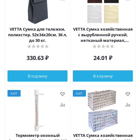
VETTA Сумка для тележки,
VETTA Сумка хозяйственная
полиэстер, 52x34x20см, 36 л,
с вырубленной ручкой,
до 30 кг.
нетканый материал,
40х50см, до 4кг,
полипропилен
330.63
₽
24.01
₽
В корзину
В корзину
ХИТ
ХИТ
Термометр оконный
VETTA Сумка хозяйственная