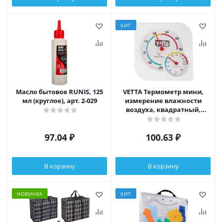
ХИТ
Масло бытовое RUNIS, 125
VETTA Термометр мини,
мл (круглое), арт. 2-029
измерение влажности
воздуха, квадратный,
7,5x7,5см, пластик, блистер
97.04
₽
100.63
₽
В корзину
В корзину
НОВИНКА
ХИТ