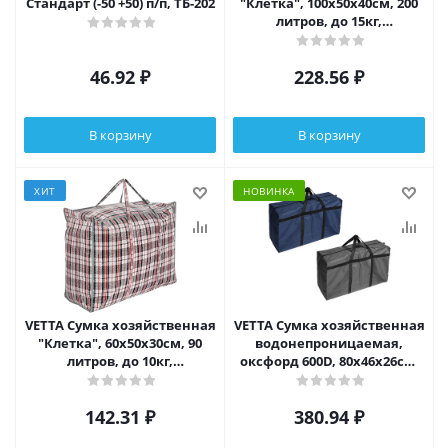
Стандарт (-50 +50) п/п, ТБ-202
"Клетка", 100x50x40см, 200
литров, до 15кг,
полипропилен, 2 цвета
46.92
₽
228.56
₽
В корзину
В корзину
ХИТ
НОВИНКА
VETTA Сумка хозяйственная
VETTA Сумка хозяйственная
"Клетка", 60x50x30см, 90
водонепроницаемая,
литров, до 10кг,
оксфорд 600D, 80х46х26см,
полипропилен, 2 цвета
95 литров, до 50кг, 2 цвета
142.31
₽
380.94
₽