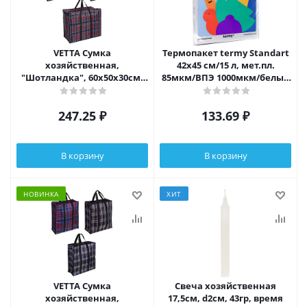
VETTA Сумка
Термопакет termy Standart
хозяйственная,
42х45 см/15 л, мет.пл.
"Шотландка", 60х50х30см,
85мкм/ВПЭ 1000мкм/белый
90л, до 12кг, полипропилен,
ПВД 45мкм
3 цвета
247.25
₽
133.69
₽
В корзину
В корзину
НОВИНКА
ХИТ
VETTA Сумка
Свеча хозяйственная
хозяйственная,
17,5см, d2см, 43гр, время