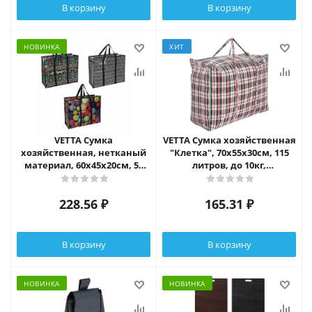
В корзину
В корзину
НОВИНКА
ХИТ
VETTA Сумка
VETTA Сумка хозяйственная
хозяйственная, нетканый
"Клетка", 70x55x30см, 115
материал, 60x45x20см, 54
литров, до 10кг,
литра, до 8кг,
полипропилен, 2 цвета
полипропилен, 3 дизайна
228.56
₽
165.31
₽
В корзину
В корзину
НОВИНКА
НОВИНКА