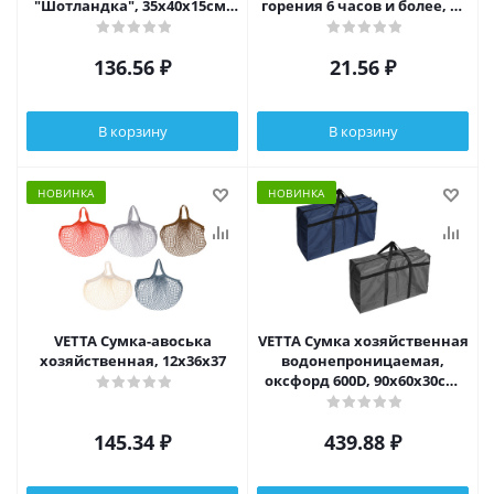
"Шотландка", 35x40x15см,
горения 6 часов и более, №
21л, до 8кг, полипропилен, 3
55
цвета
136.56
₽
21.56
₽
В корзину
В корзину
НОВИНКА
НОВИНКА
VETTA Сумка-авоська
VETTA Сумка хозяйственная
хозяйственная, 12х36х37
водонепроницаемая,
оксфорд 600D, 90х60х30см,
160 литров, до 50кг, 2 цвета
145.34
₽
439.88
₽