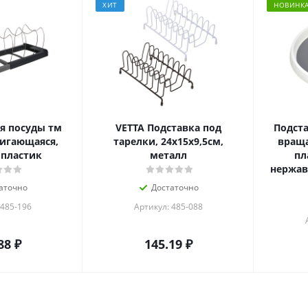
ХИТ
НОВИНК
я посуды тм
VETTA Подставка под
Подста
вигающаяся,
тарелки, 24х15х9,5см,
враща
 пластик
металл
пл
нержав
аточно
Достаточно
 485-196
Артикул: 485-088
88
₽
145.19
₽