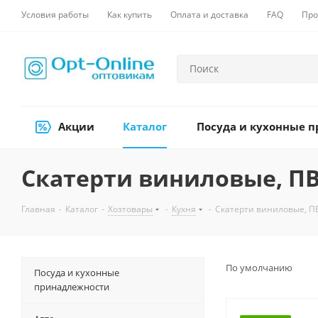
Условия работы
Как купить
Оплата и доставка
FAQ
Про
Акции
Каталог
Посуда и кухонные 
Скатерти виниловые, П
Главная
-
Каталог
-
Хозтовары
-
Кухня
-
Скатерти виниловые, П
По умолчанию
Посуда и кухонные
принадлежности