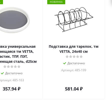
А
НОВИНКА
вка универсальная
Подставка для тарелок, тм
ющаяся тм VETTA,
VETTA, 24х40 см
астик, ТПР, ПЭТ,
еющая сталь, d25см
Достаточно
Артикул: 485-199
Достаточно
Артикул: 485-163
357.94
₽
581.04
₽