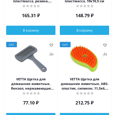
пластмасса, резина,
пластмасса, 19х10,5 см
металл, 19 х10,5 см
165.31
₽
148.79
₽
В корзину
В корзину
ХИТ
ХИТ
VETTA Щетка для
VETTA Щетка для
домашних животных,
домашних животных, ABS-
бензол, нержавеющая
пластик, силикон, 11,5х6,5
сталь, резина, 14x9,5 см
см
77.10
₽
212.75
₽