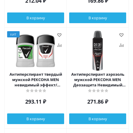
212.04
₽
169.86
₽
В корзину
В корзину
ХИТ
Антиперспирант твердый
Антиперспирант аэрозоль
мужской РЕКСОНА MEN
мужской РЕКСОНА MEN
невидимый эффект/
Деозащита Невидимый
активная защита, п/б, 50 мл
эффект,150мл
293.11
₽
271.86
₽
В корзину
В корзину