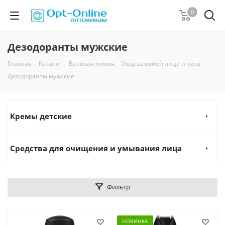
0
Дезодоранты мужские
Главная
-
Каталог
-
Бытовая химия
-
Уход за кожей лица и тела
-
Дезодоранты мужские
Кремы детские
Средства для очищения и умывания лица
Фильтр
НОВИНКА