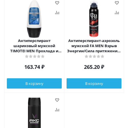
Антиперспирант
Антиперспирант-аэрозоль
шариковый мужской
мужской FA MEN Взрыв
TIMOTEI MEN Прохлада и
Энергии/Сила притяжения,
свежесть, п/б, 50мл
150мл
163.74
₽
265.20
₽
В корзину
В корзину