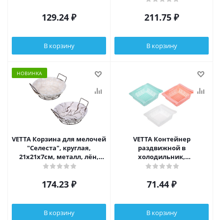
129.24
₽
211.75
₽
В корзину
В корзину
НОВИНКА
VETTA Корзина для мелочей
VETTA Контейнер
"Селеста", круглая,
раздвижной в
21х21х7см, металл, лён,
холодильник,
полиэстер, 2 дизайна
полипропилен, 20,5-
28х16,5х7,5h см, 3 цвета
174.23
₽
71.44
₽
В корзину
В корзину