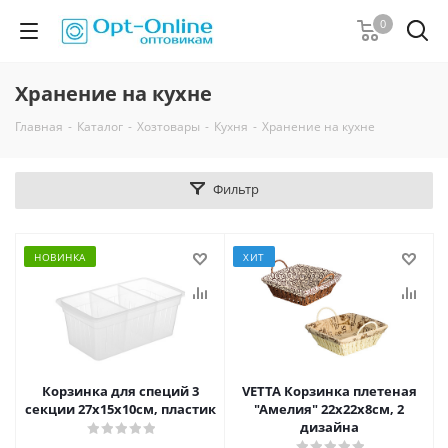
0
Хранение на кухне
Главная
-
Каталог
-
Хозтовары
-
Кухня
-
Хранение на кухне
Фильтр
НОВИНКА
ХИТ
Корзинка для специй 3
VETTA Корзинка плетеная
секции 27x15x10см, пластик
"Амелия" 22х22х8см, 2
дизайна