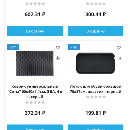
602.31
₽
300.44
₽
В корзину
В корзину
ХИТ
ХИТ
Коврик универсальный
Лоток для обуви большой
"Соты" 60x40x1,1см, ЭВА, 4 в
70х37см, пластик, черный
1, серый
372.31
₽
199.81
₽
В корзину
В корзину