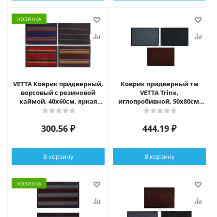
НОВИНКА
VETTA Коврик придверный,
Коврик придверный тм
ворсовый с резиновой
VETTA Trine,
каймой, 40x60см, яркая
иглопробивной, 50х80см,
полоска, 4 дизайна
500г/м2, 3 цвета
300.56
₽
444.19
₽
В корзину
В корзину
НОВИНКА