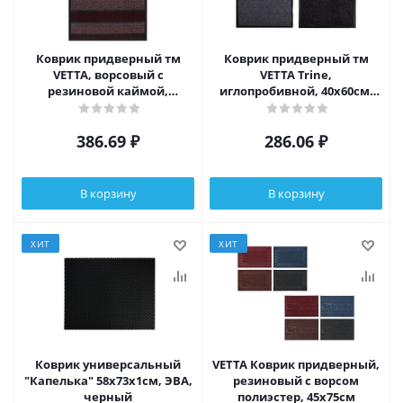
Коврик придверный тм
Коврик придверный тм
VETTA, ворсовый с
VETTA Trine,
резиновой каймой,
иглопробивной, 40х60см,
45x75см, 3 дизайна
550г/м2, 3 цвета
386.69
₽
286.06
₽
В корзину
В корзину
ХИТ
ХИТ
Коврик универсальный
VETTA Коврик придверный,
"Капелька" 58х73х1см, ЭВА,
резиновый с ворсом
черный
полиэстер, 45х75см