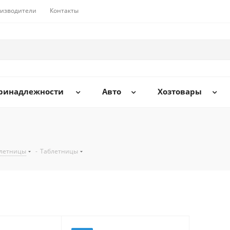
изводители
Контакты
принадлежности
Авто
Хозтовары
блетницы
-
Таблетницы