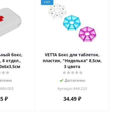
ХИТ
ный бокс,
VETTA Бокс для таблеток,
8 отдел.,
пластик, "Неделька" 8,5см,
0х6х3,5см
3 цвета
аточно
Достаточно
 406-003
Артикул: 444-223
25
₽
34.49
₽