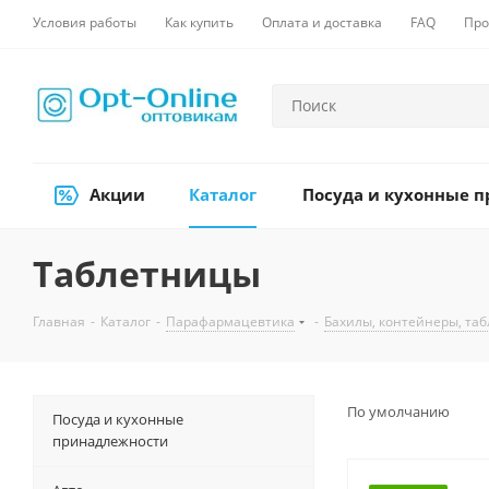
Условия работы
Как купить
Оплата и доставка
FAQ
Про
Акции
Каталог
Посуда и кухонные 
Таблетницы
Главная
-
Каталог
-
Парафармацевтика
-
Бахилы, контейнеры, та
По умолчанию
Посуда и кухонные
принадлежности