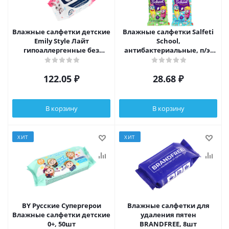
Влажные салфетки детские
Влажные салфетки Salfeti
Emily Style Лайт
School,
гипоаллергенные без
антибактериальные, п/э,
отдушки с крышкой 0+,
15шт
120шт
122.05
₽
28.68
₽
В корзину
В корзину
ХИТ
ХИТ
BY Русские Супергерои
Влажные салфетки для
Влажные салфетки детские
удаления пятен
0+, 50шт
BRANDFREE, 8шт