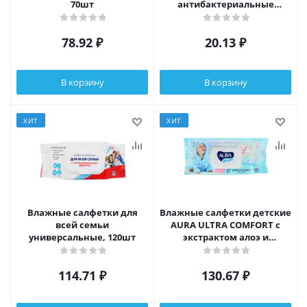
70шт
антибактериальные
универсальные, 15шт
78.92
₽
20.13
₽
В корзину
В корзину
ХИТ
ХИТ
Влажные салфетки для
Влажные салфетки детские
всей семьи
AURA ULTRA COMFORT с
универсальные, 120шт
экстрактом алоэ и
витамином Е, с крышкой,
120 шт
114.71
₽
130.67
₽