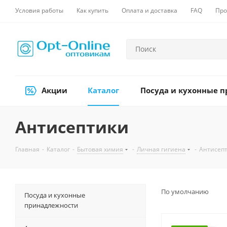
Условия работы
Как купить
Оплата и доставка
FAQ
Про
Акции
Каталог
Посуда и кухонные 
Антисептики
Главная
-
Каталог
-
Бытовая химия
-
Личная гигиена
-
Антисеп
По умолчанию
Посуда и кухонные
принадлежности