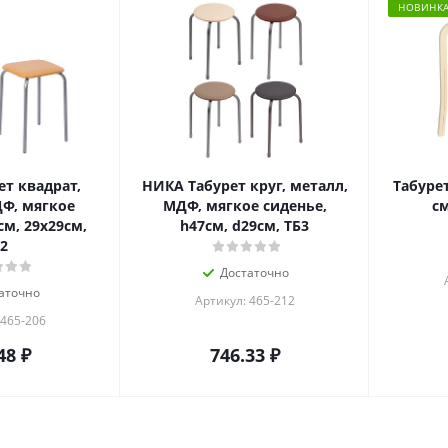
НОВИНК
т квадрат,
НИКА Табурет круг, металл,
Табурет
Ф, мягкое
МДФ, мягкое сиденье,
см
см, 29x29см,
h47см, d29см, ТБ3
2
Достаточно
аточно
Артикул: 465-212
 465-206
48
₽
746.33
₽