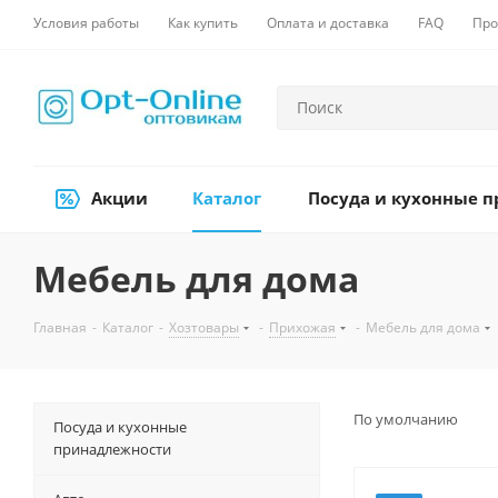
Условия работы
Как купить
Оплата и доставка
FAQ
Про
Акции
Каталог
Посуда и кухонные 
Мебель для дома
Главная
-
Каталог
-
Хозтовары
-
Прихожая
-
Мебель для дома
По умолчанию
Посуда и кухонные
принадлежности