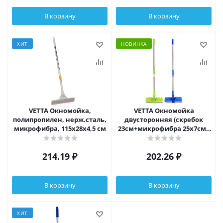
В корзину
В корзину
ХИТ
НОВИНКА
VETTA Окномойка,
VETTA Окномойка
полипропилен, нерж.сталь,
двусторонняя (скребок
микрофибра, 115х28х4,5 см
23см+микрофибра 25х7см),
телеск.черенок нерж.сталь
105см
214.19
₽
202.26
₽
В корзину
В корзину
ХИТ