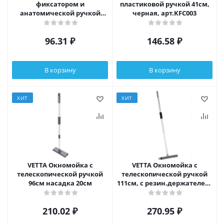
фиксатором и
пластиковой ручкой 41см,
анатомической ручкой
черная, арт.KFC003
24х20 см, тм VETTA,
полипропилен, TPR
96.31
₽
146.58
₽
В корзину
В корзину
ХИТ
ХИТ
VETTA Окномойка с
VETTA Окномойка с
телескопической ручкой
телескопической ручкой
96см насадка 20см
111см, с резин.держателем,
серая, арт.KFC010
210.02
₽
270.95
₽