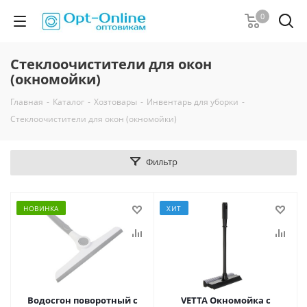
0
Стеклоочистители для окон
(окномойки)
Главная
-
Каталог
-
Хозтовары
-
Инвентарь для уборки
-
Стеклоочистители для окон (окномойки)
Фильтр
НОВИНКА
ХИТ
Водосгон поворотный с
VETTA Окномойка с