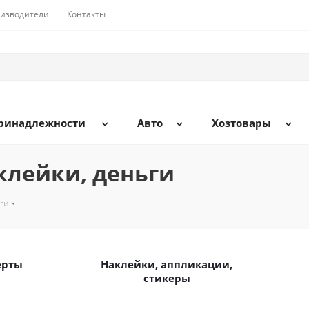
изводители
Контакты
принадлежности
Авто
Хозтовары
клейки, деньги
ьги
ерты
Наклейки, аппликации,
стикеры