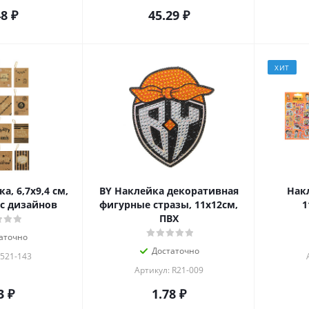
48
₽
45.29
₽
ХИТ
, 6,7x9,4 см,
BY Наклейка декоративная
Нак
с дизайнов
фигурные стразы, 11х12см,
1
ПВХ
аточно
Достаточно
 521-143
Артикул: R21-009
3
₽
1.78
₽