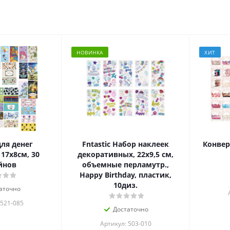
НОВИНКА
ХИТ
ля денег
Fntastic Набор наклеек
Конверт
17х8см, 30
декоративных, 22x9,5 см,
йнов
объемные перламутр.,
Happy Birthday, пластик,
10диз.
аточно
 521-085
Достаточно
Артикул: 503-010