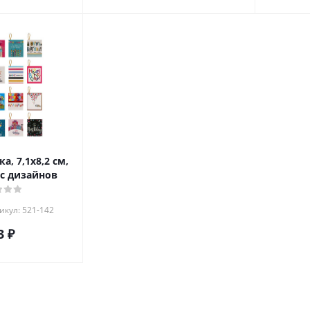
, 7,1x8,2 см,
с дизайнов
икул: 521-142
3
₽