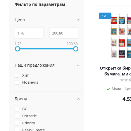
Фильтр по параметрам
ХИТ
Цена
1.78
200.80
Наши предложения
Открытка бирка
бумага, мик
Хит
Новинка
Мало
Арт
4.5
Бренд
BY
FNtastic
Priority
Reazy Create