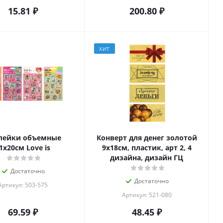
15.81
₽
200.80
₽
ХИТ
лейки объемные
Конверт для денег золотой
1х20см Love is
9x18см, пластик, арт 2, 4
дизайна, дизайн ГЦ
Достаточно
Достаточно
Артикул: 503-575
Артикул: 521-080
69.59
₽
48.45
₽