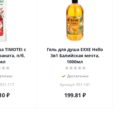
а TIMOTEI с
Гель для душа EXXE Hello
аната, п/б,
3в1 Балийская мечта,
мл
1000мл
аточно
Достаточно
 951-117
Артикул: 951-141
10
₽
199.81
₽