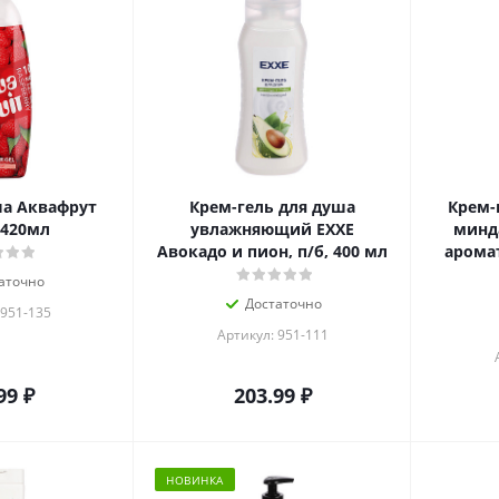
ша Аквафрут
Крем-гель для душа
Крем-
 420мл
увлажняющий EXXE
минд
Авокадо и пион, п/б, 400 мл
аромат
аточно
Достаточно
 951-135
Артикул: 951-111
99
₽
203.99
₽
НОВИНКА