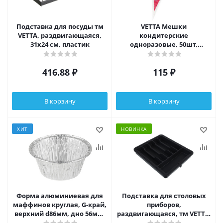
Подставка для посуды тм
VETTA Мешки
VETTA, раздвигающаяся,
кондитерские
31х24 см, пластик
одноразовые, 50шт,
40x20x45см, 55мкм
416.88
₽
115
₽
В корзину
В корзину
ХИТ
НОВИНКА
Форма алюминиевая для
Подставка для столовых
маффинов круглая, G-край,
приборов,
верхний d86мм, дно 56мм,
раздвигающаяся, тм VETTA,
h38мм, 130мл, CN21G
пластик, 37х33 см