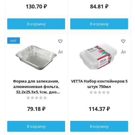
130.70
₽
84.81
₽
В корзину
В корзину
ХИТ
Форма для запекания,
VETTA Набор контейнеров 5
алюминиевая фольга,
штук 750мл
32,2x25,5x5,1см, дно
27,2x21,2cм, 3180мл, L-край,
99-03
79.18
₽
114.37
₽
В корзину
В корзину