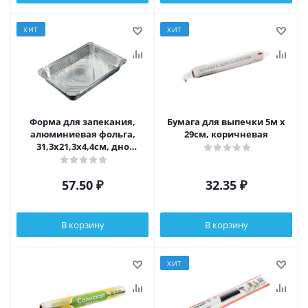
ХИТ
ХИТ
Форма для запекания,
Бумага для выпечки 5м x
алюминиевая фольга,
29см, коричневая
31,3x21,3x4,4см, дно
27,2x17,2см, 2235мл, L-край,
99-07
57.50
₽
32.35
₽
В корзину
В корзину
ХИТ