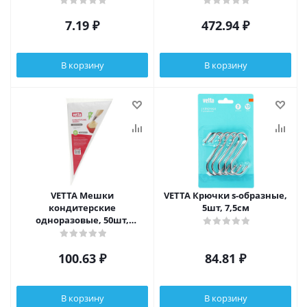
7.19
₽
472.94
₽
В корзину
В корзину
VETTA Мешки
VETTA Крючки s-образные,
кондитерские
5шт, 7,5см
одноразовые, 50шт,
35x20x40см, 55мкм
100.63
₽
84.81
₽
В корзину
В корзину