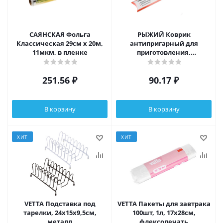
САЯНСКАЯ Фольга
РЫЖИЙ Коврик
Классическая 29см х 20м,
антипригарный для
11мкм, в пленке
приготовления,
многоразовый, прочный,
40x33см, 0,2мм, тефлон
251.56
₽
90.17
₽
В корзину
В корзину
ХИТ
ХИТ
VETTA Подставка под
VETTA Пакеты для завтрака
тарелки, 24х15х9,5см,
100шт, 1л, 17х28см,
металл
флексопечать