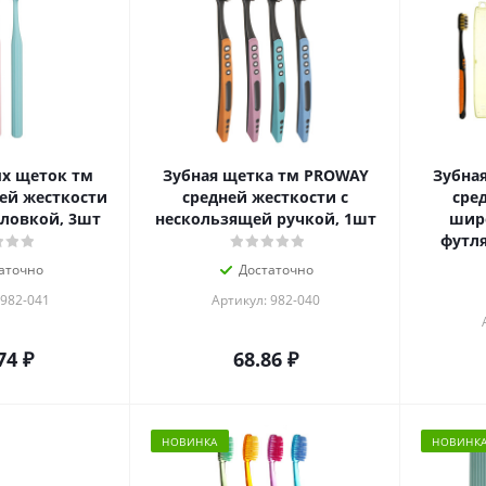
х щеток тм
Зубная щетка тм PROWAY
Зубна
ей жесткости
средней жесткости с
сре
ловкой, 3шт
нескользящей ручкой, 1шт
широ
футля
аточно
Достаточно
 982-041
Артикул: 982-040
74
₽
68.86
₽
НОВИНКА
НОВИНК