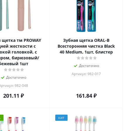
я щетка тм PROWAY
Зубная щетка ORAL-B
дней жесткости с
Всесторонняя чистка Black
кой головкой, с
40 Medium, 1шт, блистер
яром, бирюзовый/
бежевый 1шт
Достаточно
Артикул: 982-017
Достаточно
Артикул: 982-048
201.11
₽
161.84
₽
А
ХИТ