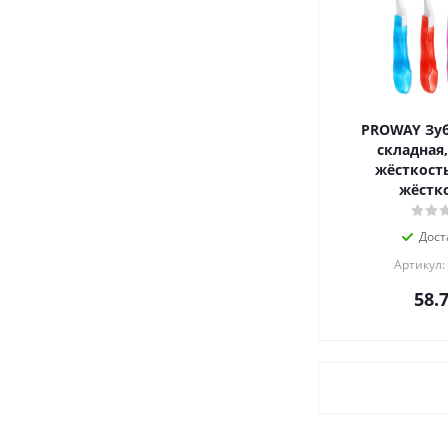
PROWAY Зуб
складная,
жёсткость
жёстко
Дост
Артикул:
58.