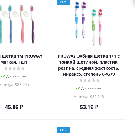
ХИТ
я щетка тм PROWAY
PROWAY Зубная щетка 1+1 с
мягкая, 1шт
тонкой щетиной, пластик,
резина, средняя жесткость,
индекс5, степень 6<G<9
Достаточно
Артикул: 982-045
Достаточно
Артикул: 982-013
45.86
₽
53.19
₽
ХИТ