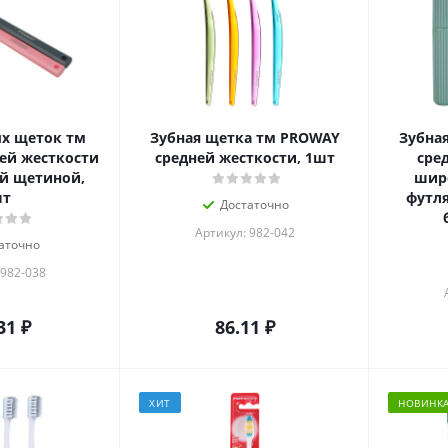
х щеток тм
Зубная щетка тм PROWAY
Зубна
ей жесткости
средней жесткости, 1шт
сре
й щетиной,
широ
шт
футл
Достаточно
Артикул: 982-042
аточно
 982-038
31
₽
86.11
₽
ХИТ
НОВИНК