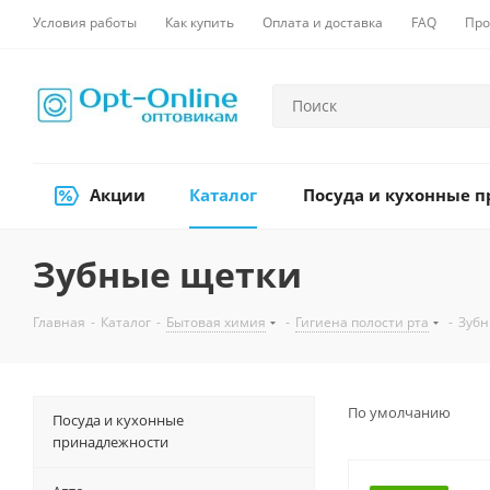
Условия работы
Как купить
Оплата и доставка
FAQ
Про
Акции
Каталог
Посуда и кухонные 
Зубные щетки
Главная
-
Каталог
-
Бытовая химия
-
Гигиена полости рта
-
Зубн
По умолчанию
Посуда и кухонные
принадлежности