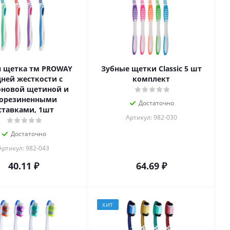
я щетка тм PROWAY
Зубные щетки Classic 5 шт
дней жесткости с
комплект
оновой щетиной и
орезиненными
Достаточно
ставками, 1шт
Артикул: 982-030
Достаточно
Артикул: 982-043
40.11
₽
64.69
₽
ХИТ