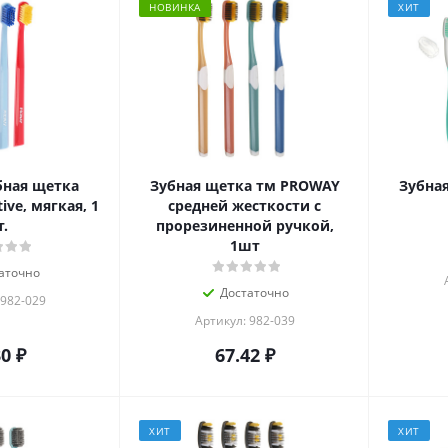
НОВИНКА
ХИТ
ная щетка
Зубная щетка тм PROWAY
Зубна
ive, мягкая, 1
средней жесткости с
.
прорезиненной ручкой,
1шт
аточно
Достаточно
 982-029
Артикул: 982-039
30
₽
67.42
₽
ХИТ
ХИТ