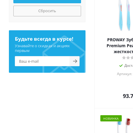
Сбросить
Будьте всегда в курсе!
PROWAY Зуб
Premium Pea
Узнавайте о скидках и акциях
первым
жесткост
Дост
Артикул:
93.
НОВИНКА