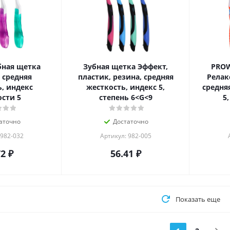
ная щетка
Зубная щетка Эффект,
PROW
 средняя
пластик, резина, средняя
Релакс
, индекс
жесткость, индекс 5,
средня
сти 5
степень 6<G<9
5
аточно
Достаточно
 982-032
Артикул: 982-005
72
₽
56.41
₽
Показать еще